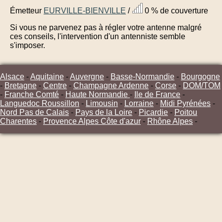
Émetteur
EURVILLE-BIENVILLE
/
0 % de couverture
Si vous ne parvenez pas à régler votre antenne malgré
ces conseils, l'intervention d'un antenniste semble
s'imposer.
Alsace
-
Aquitaine
-
Auvergne
-
Basse-Normandie
-
Bourgogne
-
Bretagne
-
Centre
-
Champagne Ardenne
-
Corse
-
DOM/TOM
-
Franche Comté
-
Haute Normandie
-
Ile de France
-
Languedoc Roussillon
-
Limousin
-
Lorraine
-
Midi Pyrénées
-
Nord Pas de Calais
-
Pays de la Loire
-
Picardie
-
Poitou
Charentes
-
Provence Alpes Côte d'azur
-
Rhône Alpes
-