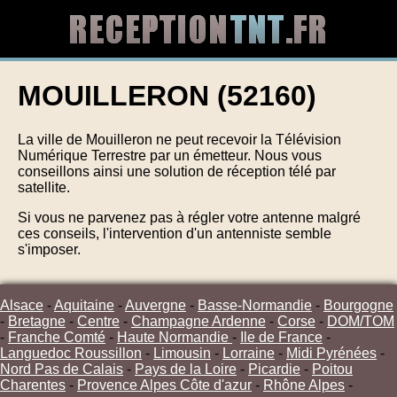
MOUILLERON (52160)
La ville de Mouilleron ne peut recevoir la Télévision
Numérique Terrestre par un émetteur. Nous vous
conseillons ainsi une solution de réception télé par
satellite.
Si vous ne parvenez pas à régler votre antenne malgré
ces conseils, l'intervention d'un antenniste semble
s'imposer.
Alsace
-
Aquitaine
-
Auvergne
-
Basse-Normandie
-
Bourgogne
-
Bretagne
-
Centre
-
Champagne Ardenne
-
Corse
-
DOM/TOM
-
Franche Comté
-
Haute Normandie
-
Ile de France
-
Languedoc Roussillon
-
Limousin
-
Lorraine
-
Midi Pyrénées
-
Nord Pas de Calais
-
Pays de la Loire
-
Picardie
-
Poitou
Charentes
-
Provence Alpes Côte d'azur
-
Rhône Alpes
-