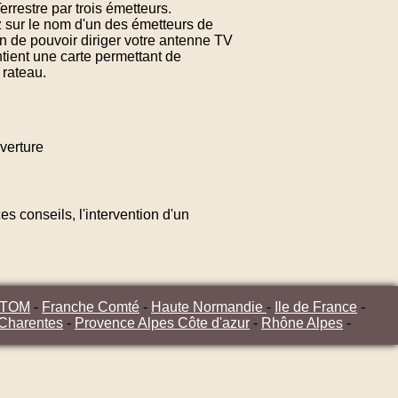
errestre par trois émetteurs.
z sur le nom d'un des émetteurs de
n de pouvoir diriger votre antenne TV
tient une carte permettant de
 rateau.
verture
s conseils, l'intervention d'un
/TOM
-
Franche Comté
-
Haute Normandie
-
Ile de France
-
 Charentes
-
Provence Alpes Côte d'azur
-
Rhône Alpes
-