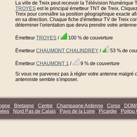
La ville de Treix peut recevoir la Télévision Numérique T
TROYES
est le principal émetteur TNT de Treix. Clique
Treix pour connaître sa position géographique exacte afi
en sa direction. Chaque fiche d'émetteur TV de Treix con
déterminer l'orientation que devra prendre votre antenne
Émetteur
TROYES
/
100 % de couverture
Émetteur
CHAUMONT CHALINDREY
/
53 % de cou
Émetteur
CHAUMONT 1
/
9 % de couverture
Si vous ne parvenez pas à régler votre antenne malgré ce
antenniste semble s'imposer.
ogne
-
Bretagne
-
Centre
-
Champagne Ardenne
-
Corse
-
DOM
nées
-
Nord Pas de Calais
-
Pays de la Loire
-
Picardie
-
Poitou