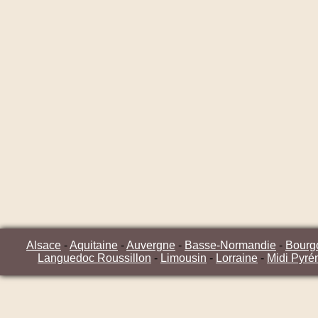
Alsace
-
Aquitaine
-
Auvergne
-
Basse-Normandie
-
Bourg
Languedoc Roussillon
-
Limousin
-
Lorraine
-
Midi Pyré