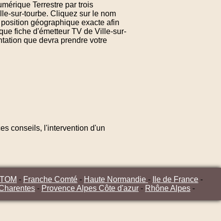
umérique Terrestre par trois
lle-sur-tourbe. Cliquez sur le nom
a position géographique exacte afin
que fiche d'émetteur TV de Ville-sur-
entation que devra prendre votre
s conseils, l'intervention d'un
/TOM
-
Franche Comté
-
Haute Normandie
-
Ile de France
-
 Charentes
-
Provence Alpes Côte d'azur
-
Rhône Alpes
-