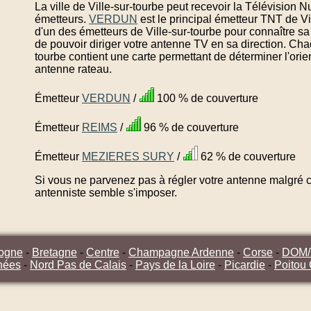
La ville de Ville-sur-tourbe peut recevoir la Télévision N
émetteurs.
VERDUN
est le principal émetteur TNT de Vi
d'un des émetteurs de Ville-sur-tourbe pour connaître s
de pouvoir diriger votre antenne TV en sa direction. Cha
tourbe contient une carte permettant de déterminer l'ori
antenne rateau.
Émetteur
VERDUN
/
100 % de couverture
Émetteur
REIMS
/
96 % de couverture
Émetteur
MEZIERES SURY
/
62 % de couverture
Si vous ne parvenez pas à régler votre antenne malgré ce
antenniste semble s'imposer.
ogne
-
Bretagne
-
Centre
-
Champagne Ardenne
-
Corse
-
DOM
nées
-
Nord Pas de Calais
-
Pays de la Loire
-
Picardie
-
Poitou