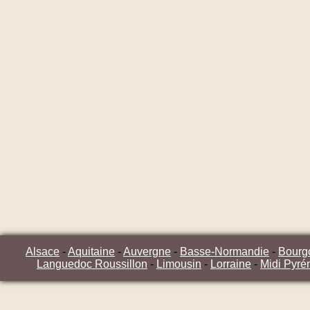
Alsace
-
Aquitaine
-
Auvergne
-
Basse-Normandie
-
Bourg
Languedoc Roussillon
-
Limousin
-
Lorraine
-
Midi Pyré