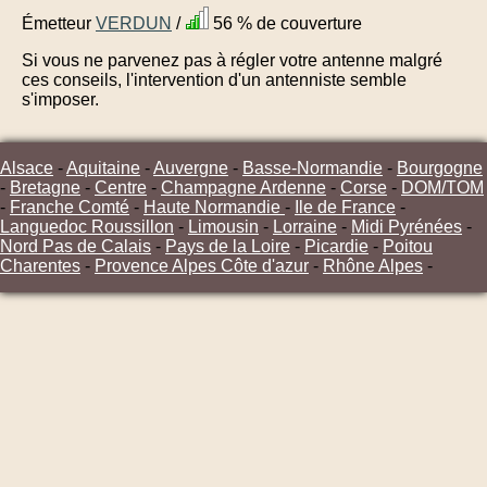
Émetteur
VERDUN
/
56 % de couverture
Si vous ne parvenez pas à régler votre antenne malgré
ces conseils, l'intervention d'un antenniste semble
s'imposer.
Alsace
-
Aquitaine
-
Auvergne
-
Basse-Normandie
-
Bourgogne
-
Bretagne
-
Centre
-
Champagne Ardenne
-
Corse
-
DOM/TOM
-
Franche Comté
-
Haute Normandie
-
Ile de France
-
Languedoc Roussillon
-
Limousin
-
Lorraine
-
Midi Pyrénées
-
Nord Pas de Calais
-
Pays de la Loire
-
Picardie
-
Poitou
Charentes
-
Provence Alpes Côte d'azur
-
Rhône Alpes
-