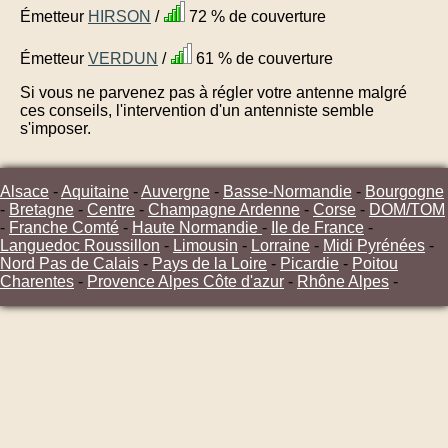
Émetteur
HIRSON
/
72 % de couverture
Émetteur
VERDUN
/
61 % de couverture
Si vous ne parvenez pas à régler votre antenne malgré
ces conseils, l'intervention d'un antenniste semble
s'imposer.
Alsace
-
Aquitaine
-
Auvergne
-
Basse-Normandie
-
Bourgogne
-
Bretagne
-
Centre
-
Champagne Ardenne
-
Corse
-
DOM/TOM
-
Franche Comté
-
Haute Normandie
-
Ile de France
-
Languedoc Roussillon
-
Limousin
-
Lorraine
-
Midi Pyrénées
-
Nord Pas de Calais
-
Pays de la Loire
-
Picardie
-
Poitou
Charentes
-
Provence Alpes Côte d'azur
-
Rhône Alpes
-