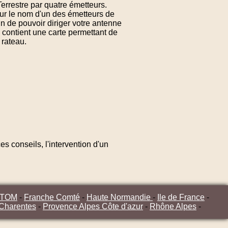
errestre par quatre émetteurs.
sur le nom d'un des émetteurs de
n de pouvoir diriger votre antenne
contient une carte permettant de
 rateau.
s conseils, l'intervention d'un
/TOM
-
Franche Comté
-
Haute Normandie
-
Ile de France
-
 Charentes
-
Provence Alpes Côte d'azur
-
Rhône Alpes
-