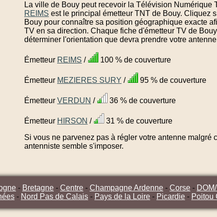
La ville de Bouy peut recevoir la Télévision Numérique T
REIMS
est le principal émetteur TNT de Bouy. Cliquez 
Bouy pour connaître sa position géographique exacte afi
TV en sa direction. Chaque fiche d'émetteur TV de Bouy 
déterminer l'orientation que devra prendre votre antenne
Émetteur
REIMS
/
100 % de couverture
Émetteur
MEZIERES SURY
/
95 % de couverture
Émetteur
VERDUN
/
36 % de couverture
Émetteur
HIRSON
/
31 % de couverture
Si vous ne parvenez pas à régler votre antenne malgré ce
antenniste semble s'imposer.
ogne
-
Bretagne
-
Centre
-
Champagne Ardenne
-
Corse
-
DOM
nées
-
Nord Pas de Calais
-
Pays de la Loire
-
Picardie
-
Poitou