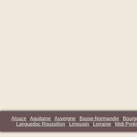
Alsace
-
Aquitaine
-
Auvergne
-
Basse-Normandie
-
Bourg
Languedoc Roussillon
-
Limousin
-
Lorraine
-
Midi Pyré