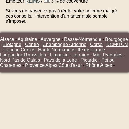
Émetteur
REIMS
/
3 % de couverture
Si vous ne parvenez pas à régler votre antenne malgré
ces conseils, l'intervention d'un antenniste semble
s'imposer.
Alsace
-
Aquitaine
-
Auvergne
-
Basse-Normandie
-
Bourgogne
-
Bretagne
-
Centre
-
Champagne Ardenne
-
Corse
-
DOM/TOM
-
Franche Comté
-
Haute Normandie
-
Ile de France
-
Languedoc Roussillon
-
Limousin
-
Lorraine
-
Midi Pyrénées
-
Nord Pas de Calais
-
Pays de la Loire
-
Picardie
-
Poitou
Charentes
-
Provence Alpes Côte d'azur
-
Rhône Alpes
-