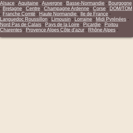
Alsace
-
Aquitaine
-
Auvergne
-
Basse-Normandie
-
Bourgogne
-
Bretagne
-
Centre
-
Champagne Ardenne
-
Corse
-
DOM/TOM
-
Franche Comté
-
Haute Normandie
-
Ile de France
-
Languedoc Roussillon
-
Limousin
-
Lorraine
-
Midi Pyrénées
-
Nord Pas de Calais
-
Pays de la Loire
-
Picardie
-
Poitou
Charentes
-
Provence Alpes Côte d'azur
-
Rhône Alpes
-