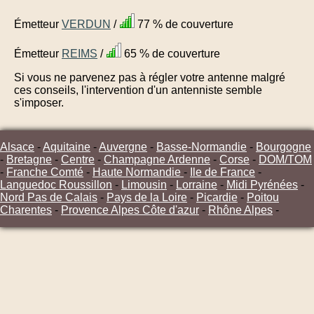
Émetteur
VERDUN
/
77 % de couverture
Émetteur
REIMS
/
65 % de couverture
Si vous ne parvenez pas à régler votre antenne malgré
ces conseils, l'intervention d'un antenniste semble
s'imposer.
Alsace
-
Aquitaine
-
Auvergne
-
Basse-Normandie
-
Bourgogne
-
Bretagne
-
Centre
-
Champagne Ardenne
-
Corse
-
DOM/TOM
-
Franche Comté
-
Haute Normandie
-
Ile de France
-
Languedoc Roussillon
-
Limousin
-
Lorraine
-
Midi Pyrénées
-
Nord Pas de Calais
-
Pays de la Loire
-
Picardie
-
Poitou
Charentes
-
Provence Alpes Côte d'azur
-
Rhône Alpes
-