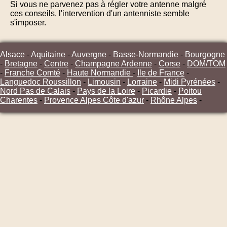
Si vous ne parvenez pas à régler votre antenne malgré
ces conseils, l'intervention d'un antenniste semble
s'imposer.
Alsace
-
Aquitaine
-
Auvergne
-
Basse-Normandie
-
Bourgogne
-
Bretagne
-
Centre
-
Champagne Ardenne
-
Corse
-
DOM/TOM
-
Franche Comté
-
Haute Normandie
-
Ile de France
-
Languedoc Roussillon
-
Limousin
-
Lorraine
-
Midi Pyrénées
-
Nord Pas de Calais
-
Pays de la Loire
-
Picardie
-
Poitou
Charentes
-
Provence Alpes Côte d'azur
-
Rhône Alpes
-