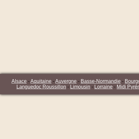
Alsace
-
Aquitaine
-
Auvergne
-
Basse-Normandie
-
Bourg
Languedoc Roussillon
-
Limousin
-
Lorraine
-
Midi Pyré