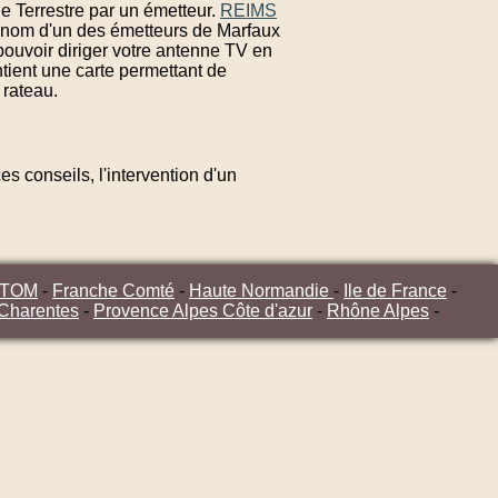
e Terrestre par un émetteur.
REIMS
e nom d'un des émetteurs de Marfaux
pouvoir diriger votre antenne TV en
tient une carte permettant de
 rateau.
s conseils, l'intervention d'un
/TOM
-
Franche Comté
-
Haute Normandie
-
Ile de France
-
 Charentes
-
Provence Alpes Côte d'azur
-
Rhône Alpes
-