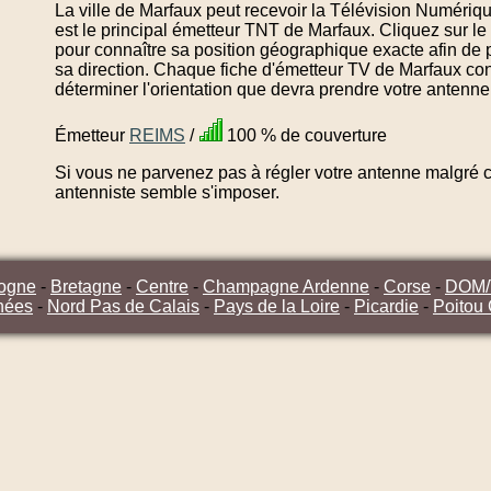
La ville de Marfaux peut recevoir la Télévision Numériqu
est le principal émetteur TNT de Marfaux. Cliquez sur l
pour connaître sa position géographique exacte afin de 
sa direction. Chaque fiche d'émetteur TV de Marfaux con
déterminer l'orientation que devra prendre votre antenne
Émetteur
REIMS
/
100 % de couverture
Si vous ne parvenez pas à régler votre antenne malgré ce
antenniste semble s'imposer.
ogne
-
Bretagne
-
Centre
-
Champagne Ardenne
-
Corse
-
DOM
nées
-
Nord Pas de Calais
-
Pays de la Loire
-
Picardie
-
Poitou