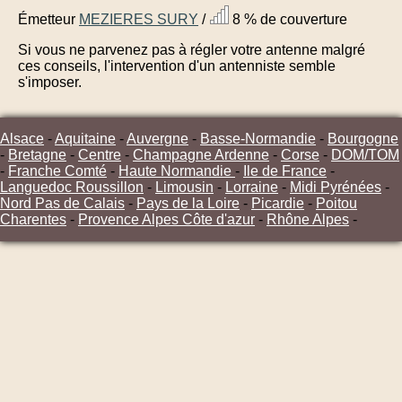
Émetteur
MEZIERES SURY
/
8 % de couverture
Si vous ne parvenez pas à régler votre antenne malgré
ces conseils, l'intervention d'un antenniste semble
s'imposer.
Alsace
-
Aquitaine
-
Auvergne
-
Basse-Normandie
-
Bourgogne
-
Bretagne
-
Centre
-
Champagne Ardenne
-
Corse
-
DOM/TOM
-
Franche Comté
-
Haute Normandie
-
Ile de France
-
Languedoc Roussillon
-
Limousin
-
Lorraine
-
Midi Pyrénées
-
Nord Pas de Calais
-
Pays de la Loire
-
Picardie
-
Poitou
Charentes
-
Provence Alpes Côte d'azur
-
Rhône Alpes
-