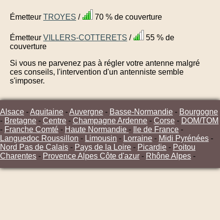
Émetteur
TROYES
/
70 % de couverture
Émetteur
VILLERS-COTTERETS
/
55 % de
couverture
Si vous ne parvenez pas à régler votre antenne malgré
ces conseils, l'intervention d'un antenniste semble
s'imposer.
Alsace
-
Aquitaine
-
Auvergne
-
Basse-Normandie
-
Bourgogne
-
Bretagne
-
Centre
-
Champagne Ardenne
-
Corse
-
DOM/TOM
-
Franche Comté
-
Haute Normandie
-
Ile de France
-
Languedoc Roussillon
-
Limousin
-
Lorraine
-
Midi Pyrénées
-
Nord Pas de Calais
-
Pays de la Loire
-
Picardie
-
Poitou
Charentes
-
Provence Alpes Côte d'azur
-
Rhône Alpes
-