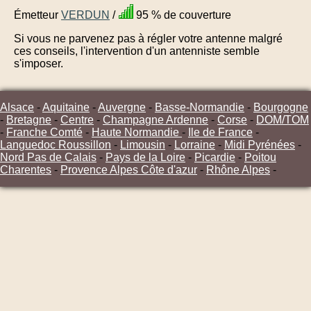
Émetteur
VERDUN
/
95 % de couverture
Si vous ne parvenez pas à régler votre antenne malgré
ces conseils, l'intervention d'un antenniste semble
s'imposer.
Alsace
-
Aquitaine
-
Auvergne
-
Basse-Normandie
-
Bourgogne
-
Bretagne
-
Centre
-
Champagne Ardenne
-
Corse
-
DOM/TOM
-
Franche Comté
-
Haute Normandie
-
Ile de France
-
Languedoc Roussillon
-
Limousin
-
Lorraine
-
Midi Pyrénées
-
Nord Pas de Calais
-
Pays de la Loire
-
Picardie
-
Poitou
Charentes
-
Provence Alpes Côte d'azur
-
Rhône Alpes
-