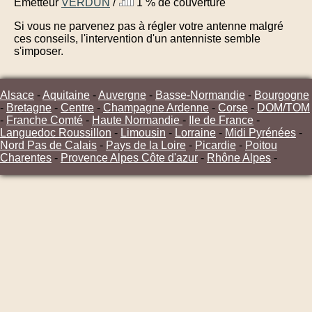
Émetteur
VERDUN
/
1 % de couverture
Si vous ne parvenez pas à régler votre antenne malgré
ces conseils, l'intervention d'un antenniste semble
s'imposer.
Alsace
-
Aquitaine
-
Auvergne
-
Basse-Normandie
-
Bourgogne
-
Bretagne
-
Centre
-
Champagne Ardenne
-
Corse
-
DOM/TOM
-
Franche Comté
-
Haute Normandie
-
Ile de France
-
Languedoc Roussillon
-
Limousin
-
Lorraine
-
Midi Pyrénées
-
Nord Pas de Calais
-
Pays de la Loire
-
Picardie
-
Poitou
Charentes
-
Provence Alpes Côte d'azur
-
Rhône Alpes
-