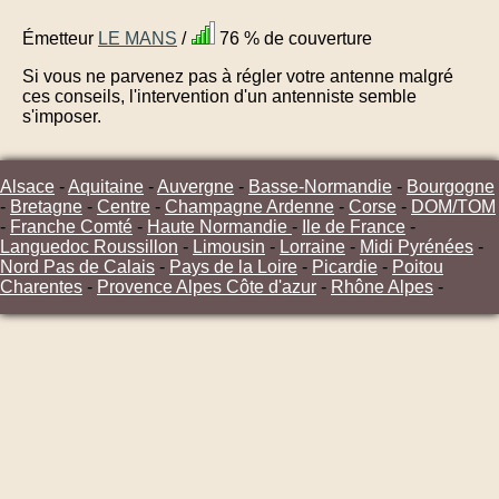
Émetteur
LE MANS
/
76 % de couverture
Si vous ne parvenez pas à régler votre antenne malgré
ces conseils, l'intervention d'un antenniste semble
s'imposer.
Alsace
-
Aquitaine
-
Auvergne
-
Basse-Normandie
-
Bourgogne
-
Bretagne
-
Centre
-
Champagne Ardenne
-
Corse
-
DOM/TOM
-
Franche Comté
-
Haute Normandie
-
Ile de France
-
Languedoc Roussillon
-
Limousin
-
Lorraine
-
Midi Pyrénées
-
Nord Pas de Calais
-
Pays de la Loire
-
Picardie
-
Poitou
Charentes
-
Provence Alpes Côte d'azur
-
Rhône Alpes
-