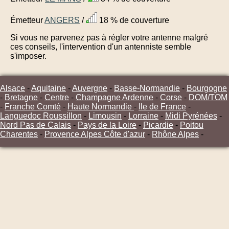
Émetteur
ANGERS
/
18 % de couverture
Si vous ne parvenez pas à régler votre antenne malgré
ces conseils, l'intervention d'un antenniste semble
s'imposer.
Alsace
-
Aquitaine
-
Auvergne
-
Basse-Normandie
-
Bourgogne
-
Bretagne
-
Centre
-
Champagne Ardenne
-
Corse
-
DOM/TOM
-
Franche Comté
-
Haute Normandie
-
Ile de France
-
Languedoc Roussillon
-
Limousin
-
Lorraine
-
Midi Pyrénées
-
Nord Pas de Calais
-
Pays de la Loire
-
Picardie
-
Poitou
Charentes
-
Provence Alpes Côte d'azur
-
Rhône Alpes
-