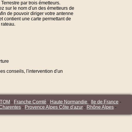
Terrestre par trois émetteurs.
uez sur le nom d'un des émetteurs de
fin de pouvoir diriger votre antenne
t contient une carte permettant de
 rateau.
ture
s conseils, l'intervention d'un
/TOM
-
Franche Comté
-
Haute Normandie
-
Ile de France
-
 Charentes
-
Provence Alpes Côte d'azur
-
Rhône Alpes
-