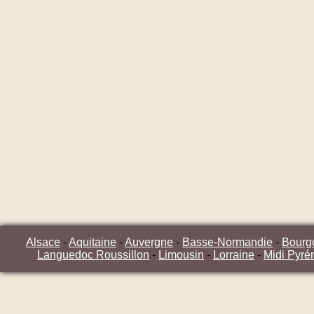
Alsace
-
Aquitaine
-
Auvergne
-
Basse-Normandie
-
Bourg
Languedoc Roussillon
-
Limousin
-
Lorraine
-
Midi Pyré