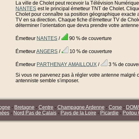
La ville de Cholet peut recevoir la Télévision Numérique 
NANTES
est le principal émetteur TNT de Cholet. Cliq
Cholet pour connaître sa position géographique exacte a
TV en sa direction. Chaque fiche d'émetteur TV de Chole
déterminer l'orientation que devra prendre votre antenne
Émetteur
NANTES
/
90 % de couverture
Émetteur
ANGERS
/
10 % de couverture
Émetteur
PARTHENAY AMAILLOUX
/
3 % de couver
Si vous ne parvenez pas à régler votre antenne malgré ce
antenniste semble s'imposer.
ogne
-
Bretagne
-
Centre
-
Champagne Ardenne
-
Corse
-
DOM
nées
-
Nord Pas de Calais
-
Pays de la Loire
-
Picardie
-
Poitou