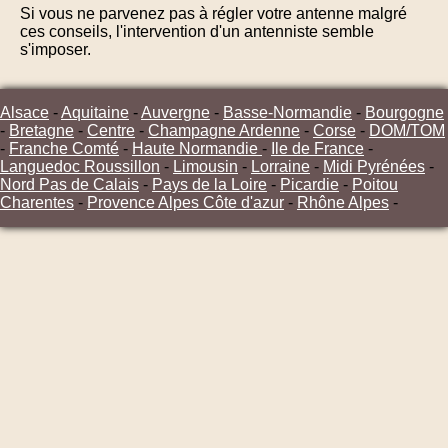
Si vous ne parvenez pas à régler votre antenne malgré
ces conseils, l'intervention d'un antenniste semble
s'imposer.
Alsace
-
Aquitaine
-
Auvergne
-
Basse-Normandie
-
Bourgogne
-
Bretagne
-
Centre
-
Champagne Ardenne
-
Corse
-
DOM/TOM
-
Franche Comté
-
Haute Normandie
-
Ile de France
-
Languedoc Roussillon
-
Limousin
-
Lorraine
-
Midi Pyrénées
-
Nord Pas de Calais
-
Pays de la Loire
-
Picardie
-
Poitou
Charentes
-
Provence Alpes Côte d'azur
-
Rhône Alpes
-