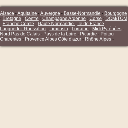
Alsace
-
Aquitaine
-
Auvergne
-
Basse-Normandie
-
Bourgogne
-
Bretagne
-
Centre
-
Champagne Ardenne
-
Corse
-
DOM/TOM
-
Franche Comté
-
Haute Normandie
-
Ile de France
-
Languedoc Roussillon
-
Limousin
-
Lorraine
-
Midi Pyrénées
-
Nord Pas de Calais
-
Pays de la Loire
-
Picardie
-
Poitou
Charentes
-
Provence Alpes Côte d'azur
-
Rhône Alpes
-