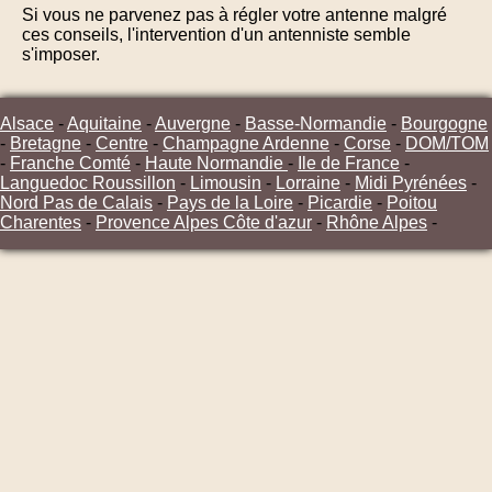
Si vous ne parvenez pas à régler votre antenne malgré
ces conseils, l'intervention d'un antenniste semble
s'imposer.
Alsace
-
Aquitaine
-
Auvergne
-
Basse-Normandie
-
Bourgogne
-
Bretagne
-
Centre
-
Champagne Ardenne
-
Corse
-
DOM/TOM
-
Franche Comté
-
Haute Normandie
-
Ile de France
-
Languedoc Roussillon
-
Limousin
-
Lorraine
-
Midi Pyrénées
-
Nord Pas de Calais
-
Pays de la Loire
-
Picardie
-
Poitou
Charentes
-
Provence Alpes Côte d'azur
-
Rhône Alpes
-