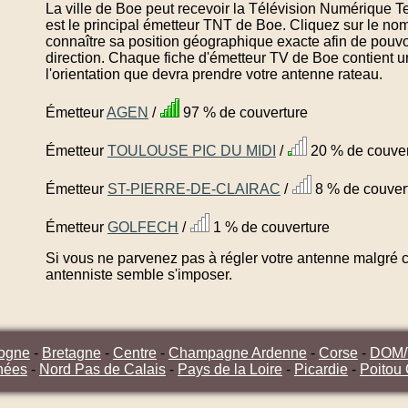
La ville de Boe peut recevoir la Télévision Numérique Te
est le principal émetteur TNT de Boe. Cliquez sur le n
connaître sa position géographique exacte afin de pouvo
direction. Chaque fiche d'émetteur TV de Boe contient u
l'orientation que devra prendre votre antenne rateau.
Émetteur
AGEN
/
97 % de couverture
Émetteur
TOULOUSE PIC DU MIDI
/
20 % de couver
Émetteur
ST-PIERRE-DE-CLAIRAC
/
8 % de couver
Émetteur
GOLFECH
/
1 % de couverture
Si vous ne parvenez pas à régler votre antenne malgré ce
antenniste semble s'imposer.
ogne
-
Bretagne
-
Centre
-
Champagne Ardenne
-
Corse
-
DOM
nées
-
Nord Pas de Calais
-
Pays de la Loire
-
Picardie
-
Poitou