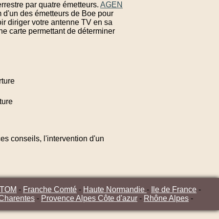
rrestre par quatre émetteurs.
AGEN
om d'un des émetteurs de Boe pour
ir diriger votre antenne TV en sa
ne carte permettant de déterminer
ture
ture
s conseils, l'intervention d'un
/TOM
-
Franche Comté
-
Haute Normandie
-
Ile de France
-
 Charentes
-
Provence Alpes Côte d'azur
-
Rhône Alpes
-