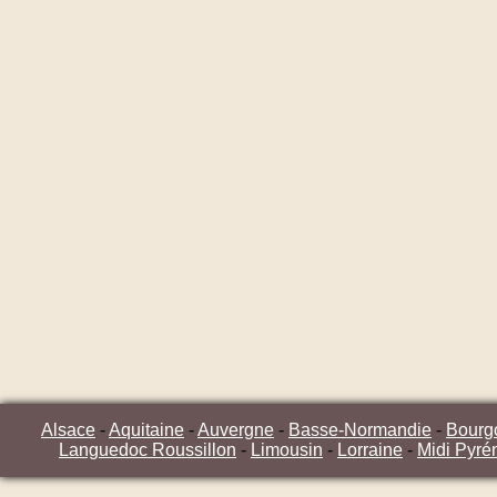
Alsace
-
Aquitaine
-
Auvergne
-
Basse-Normandie
-
Bourg
Languedoc Roussillon
-
Limousin
-
Lorraine
-
Midi Pyré