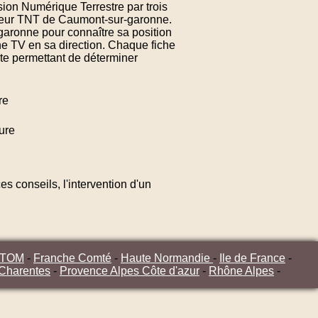
sion Numérique Terrestre par trois
tteur TNT de Caumont-sur-garonne.
aronne pour connaître sa position
ne TV en sa direction. Chaque fiche
te permettant de déterminer
re
ure
s conseils, l'intervention d'un
/TOM
-
Franche Comté
-
Haute Normandie
-
Ile de France
-
 Charentes
-
Provence Alpes Côte d'azur
-
Rhône Alpes
-