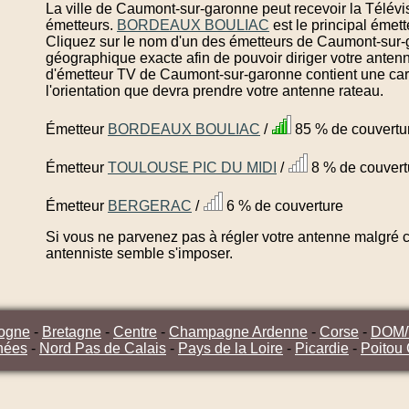
La ville de Caumont-sur-garonne peut recevoir la Télévi
émetteurs.
BORDEAUX BOULIAC
est le principal éme
Cliquez sur le nom d'un des émetteurs de Caumont-sur-g
géographique exacte afin de pouvoir diriger votre anten
d'émetteur TV de Caumont-sur-garonne contient une car
l'orientation que devra prendre votre antenne rateau.
Émetteur
BORDEAUX BOULIAC
/
85 % de couvertu
Émetteur
TOULOUSE PIC DU MIDI
/
8 % de couvert
Émetteur
BERGERAC
/
6 % de couverture
Si vous ne parvenez pas à régler votre antenne malgré ce
antenniste semble s'imposer.
ogne
-
Bretagne
-
Centre
-
Champagne Ardenne
-
Corse
-
DOM
nées
-
Nord Pas de Calais
-
Pays de la Loire
-
Picardie
-
Poitou