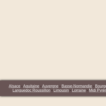
Alsace
-
Aquitaine
-
Auvergne
-
Basse-Normandie
-
Bourg
Languedoc Roussillon
-
Limousin
-
Lorraine
-
Midi Pyré