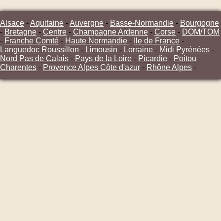
Alsace
-
Aquitaine
-
Auvergne
-
Basse-Normandie
-
Bourgogne
-
Bretagne
-
Centre
-
Champagne Ardenne
-
Corse
-
DOM/TOM
-
Franche Comté
-
Haute Normandie
-
Ile de France
-
Languedoc Roussillon
-
Limousin
-
Lorraine
-
Midi Pyrénées
-
Nord Pas de Calais
-
Pays de la Loire
-
Picardie
-
Poitou
Charentes
-
Provence Alpes Côte d'azur
-
Rhône Alpes
-