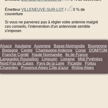
Émetteur
VILLENEUVE-SUR-LOT
/
0 % de
couverture
Si vous ne parvenez pas à régler votre antenne malgré
ces conseils, l'intervention d'un antenniste semble
s'imposer.
Alsace
-
Aquitaine
-
Auvergne
-
Basse-Normandie
-
Bourgogne
-
Bretagne
-
Centre
-
Champagne Ardenne
-
Corse
-
DOM/TOM
-
Franche Comté
-
Haute Normandie
-
Ile de France
-
Languedoc Roussillon
-
Limousin
-
Lorraine
-
Midi Pyrénées
-
Nord Pas de Calais
-
Pays de la Loire
-
Picardie
-
Poitou
Charentes
-
Provence Alpes Côte d'azur
-
Rhône Alpes
-