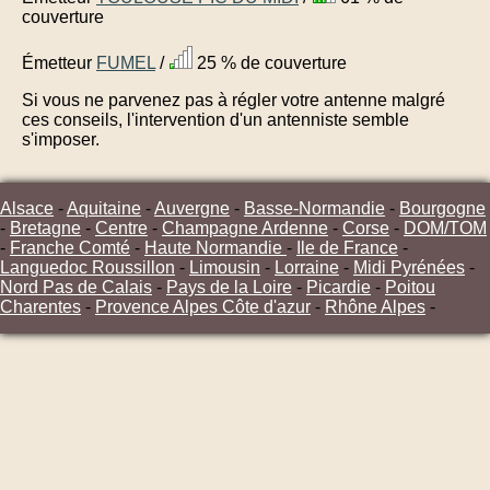
couverture
Émetteur
FUMEL
/
25 % de couverture
Si vous ne parvenez pas à régler votre antenne malgré
ces conseils, l'intervention d'un antenniste semble
s'imposer.
Alsace
-
Aquitaine
-
Auvergne
-
Basse-Normandie
-
Bourgogne
-
Bretagne
-
Centre
-
Champagne Ardenne
-
Corse
-
DOM/TOM
-
Franche Comté
-
Haute Normandie
-
Ile de France
-
Languedoc Roussillon
-
Limousin
-
Lorraine
-
Midi Pyrénées
-
Nord Pas de Calais
-
Pays de la Loire
-
Picardie
-
Poitou
Charentes
-
Provence Alpes Côte d'azur
-
Rhône Alpes
-