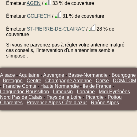
Émetteur
AGEN
/
33 % de couverture
Émetteur
GOLFECH
/
31 % de couverture
Émetteur
ST-PIERRE-DE-CLAIRAC
/
28 % de
couverture
Si vous ne parvenez pas à régler votre antenne malgré
ces conseils, l'intervention d'un antenniste semble
s'imposer.
Alsace
-
Aquitaine
-
Auvergne
-
Basse-Normandie
-
Bourgogne
-
Bretagne
-
Centre
-
Champagne Ardenne
-
Corse
-
DOM/TOM
-
Franche Comté
-
Haute Normandie
-
Ile de France
-
Languedoc Roussillon
-
Limousin
-
Lorraine
-
Midi Pyrénées
-
Nord Pas de Calais
-
Pays de la Loire
-
Picardie
-
Poitou
Charentes
-
Provence Alpes Côte d'azur
-
Rhône Alpes
-