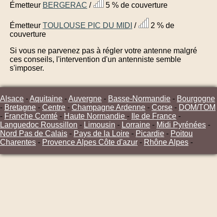
Émetteur
BERGERAC
/
5 % de couverture
Émetteur
TOULOUSE PIC DU MIDI
/
2 % de
couverture
Si vous ne parvenez pas à régler votre antenne malgré
ces conseils, l'intervention d'un antenniste semble
s'imposer.
Alsace
-
Aquitaine
-
Auvergne
-
Basse-Normandie
-
Bourgogne
-
Bretagne
-
Centre
-
Champagne Ardenne
-
Corse
-
DOM/TOM
-
Franche Comté
-
Haute Normandie
-
Ile de France
-
Languedoc Roussillon
-
Limousin
-
Lorraine
-
Midi Pyrénées
-
Nord Pas de Calais
-
Pays de la Loire
-
Picardie
-
Poitou
Charentes
-
Provence Alpes Côte d'azur
-
Rhône Alpes
-