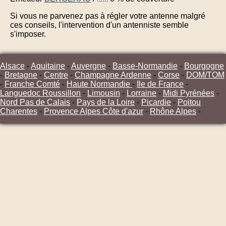
Si vous ne parvenez pas à régler votre antenne malgré
ces conseils, l'intervention d'un antenniste semble
s'imposer.
Alsace
-
Aquitaine
-
Auvergne
-
Basse-Normandie
-
Bourgogne
-
Bretagne
-
Centre
-
Champagne Ardenne
-
Corse
-
DOM/TOM
-
Franche Comté
-
Haute Normandie
-
Ile de France
-
Languedoc Roussillon
-
Limousin
-
Lorraine
-
Midi Pyrénées
-
Nord Pas de Calais
-
Pays de la Loire
-
Picardie
-
Poitou
Charentes
-
Provence Alpes Côte d'azur
-
Rhône Alpes
-