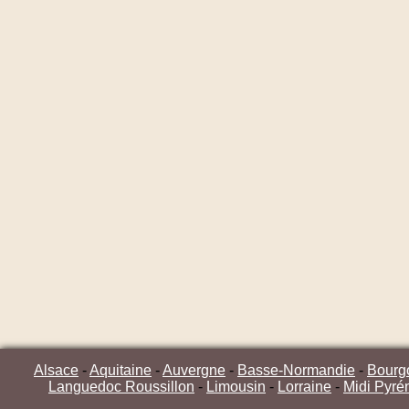
Alsace
-
Aquitaine
-
Auvergne
-
Basse-Normandie
-
Bourg
Languedoc Roussillon
-
Limousin
-
Lorraine
-
Midi Pyré