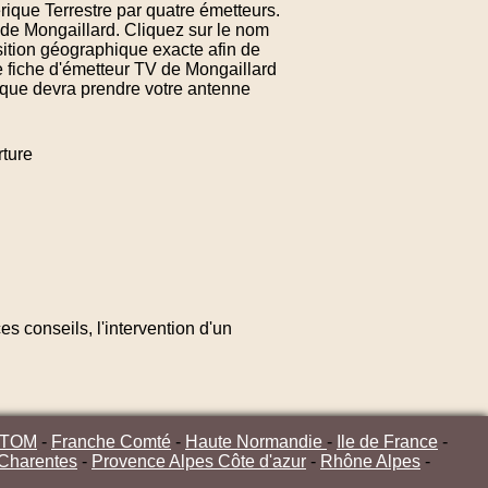
rique Terrestre par quatre émetteurs.
 de Mongaillard. Cliquez sur le nom
sition géographique exacte afin de
e fiche d'émetteur TV de Mongaillard
n que devra prendre votre antenne
ture
s conseils, l'intervention d'un
/TOM
-
Franche Comté
-
Haute Normandie
-
Ile de France
-
 Charentes
-
Provence Alpes Côte d'azur
-
Rhône Alpes
-