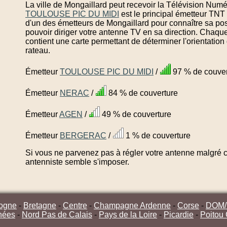
La ville de Mongaillard peut recevoir la Télévision Numé
TOULOUSE PIC DU MIDI
est le principal émetteur TNT
d'un des émetteurs de Mongaillard pour connaître sa po
pouvoir diriger votre antenne TV en sa direction. Chaqu
contient une carte permettant de déterminer l'orientatio
rateau.
Émetteur
TOULOUSE PIC DU MIDI
/
97 % de couver
Émetteur
NERAC
/
84 % de couverture
Émetteur
AGEN
/
49 % de couverture
Émetteur
BERGERAC
/
1 % de couverture
Si vous ne parvenez pas à régler votre antenne malgré ce
antenniste semble s'imposer.
ogne
-
Bretagne
-
Centre
-
Champagne Ardenne
-
Corse
-
DOM
nées
-
Nord Pas de Calais
-
Pays de la Loire
-
Picardie
-
Poitou