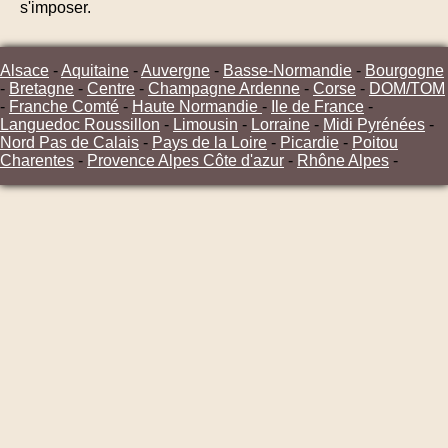
s'imposer.
Alsace
-
Aquitaine
-
Auvergne
-
Basse-Normandie
-
Bourgogne
-
Bretagne
-
Centre
-
Champagne Ardenne
-
Corse
-
DOM/TOM
-
Franche Comté
-
Haute Normandie
-
Ile de France
-
Languedoc Roussillon
-
Limousin
-
Lorraine
-
Midi Pyrénées
-
Nord Pas de Calais
-
Pays de la Loire
-
Picardie
-
Poitou
Charentes
-
Provence Alpes Côte d'azur
-
Rhône Alpes
-