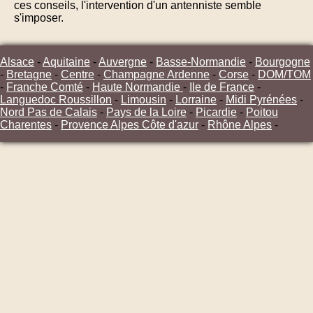
ces conseils, l'intervention d'un antenniste semble
s'imposer.
Alsace
-
Aquitaine
-
Auvergne
-
Basse-Normandie
-
Bourgogne
-
Bretagne
-
Centre
-
Champagne Ardenne
-
Corse
-
DOM/TOM
-
Franche Comté
-
Haute Normandie
-
Ile de France
-
Languedoc Roussillon
-
Limousin
-
Lorraine
-
Midi Pyrénées
-
Nord Pas de Calais
-
Pays de la Loire
-
Picardie
-
Poitou
Charentes
-
Provence Alpes Côte d'azur
-
Rhône Alpes
-