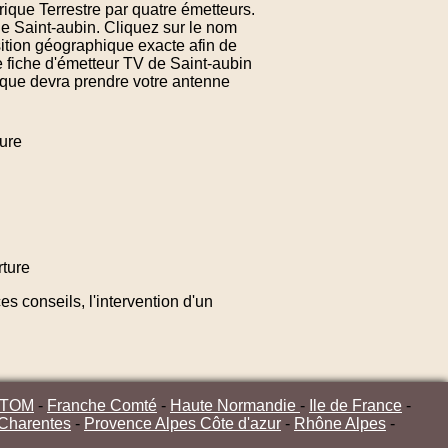
rique Terrestre par quatre émetteurs.
de Saint-aubin. Cliquez sur le nom
ition géographique exacte afin de
e fiche d'émetteur TV de Saint-aubin
n que devra prendre votre antenne
ure
ture
s conseils, l'intervention d'un
/TOM
-
Franche Comté
-
Haute Normandie
-
Ile de France
-
 Charentes
-
Provence Alpes Côte d'azur
-
Rhône Alpes
-