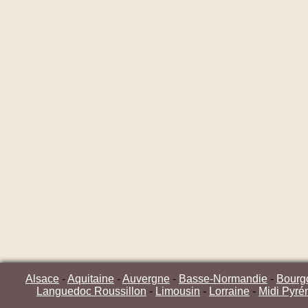
Alsace
-
Aquitaine
-
Auvergne
-
Basse-Normandie
-
Bourg
Languedoc Roussillon
-
Limousin
-
Lorraine
-
Midi Pyré