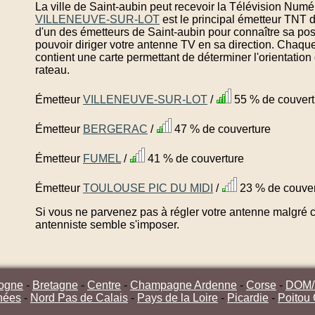
La ville de Saint-aubin peut recevoir la Télévision Numé
VILLENEUVE-SUR-LOT
est le principal émetteur TNT 
d'un des émetteurs de Saint-aubin pour connaître sa pos
pouvoir diriger votre antenne TV en sa direction. Chaqu
contient une carte permettant de déterminer l'orientatio
rateau.
Émetteur
VILLENEUVE-SUR-LOT
/
55 % de couvert
Émetteur
BERGERAC
/
47 % de couverture
Émetteur
FUMEL
/
41 % de couverture
Émetteur
TOULOUSE PIC DU MIDI
/
23 % de couver
Si vous ne parvenez pas à régler votre antenne malgré ce
antenniste semble s'imposer.
ogne
-
Bretagne
-
Centre
-
Champagne Ardenne
-
Corse
-
DOM
nées
-
Nord Pas de Calais
-
Pays de la Loire
-
Picardie
-
Poitou