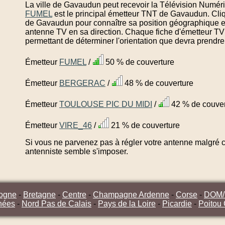
La ville de Gavaudun peut recevoir la Télévision Numéri
FUMEL
est le principal émetteur TNT de Gavaudun. Cli
de Gavaudun pour connaître sa position géographique exa
antenne TV en sa direction. Chaque fiche d'émetteur T
permettant de déterminer l'orientation que devra prendre
Émetteur
FUMEL
/
50 % de couverture
Émetteur
BERGERAC
/
48 % de couverture
Émetteur
TOULOUSE PIC DU MIDI
/
42 % de couver
Émetteur
VIRE_46
/
21 % de couverture
Si vous ne parvenez pas à régler votre antenne malgré ce
antenniste semble s'imposer.
ogne
-
Bretagne
-
Centre
-
Champagne Ardenne
-
Corse
-
DOM
nées
-
Nord Pas de Calais
-
Pays de la Loire
-
Picardie
-
Poitou