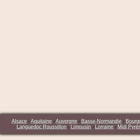
Alsace
-
Aquitaine
-
Auvergne
-
Basse-Normandie
-
Bourg
Languedoc Roussillon
-
Limousin
-
Lorraine
-
Midi Pyré