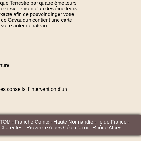
que Terrestre par quatre émetteurs.
quez sur le nom d'un des émetteurs
cte afin de pouvoir diriger votre
V de Gavaudun contient une carte
 votre antenne rateau.
ture
s conseils, l'intervention d'un
/TOM
-
Franche Comté
-
Haute Normandie
-
Ile de France
-
 Charentes
-
Provence Alpes Côte d'azur
-
Rhône Alpes
-