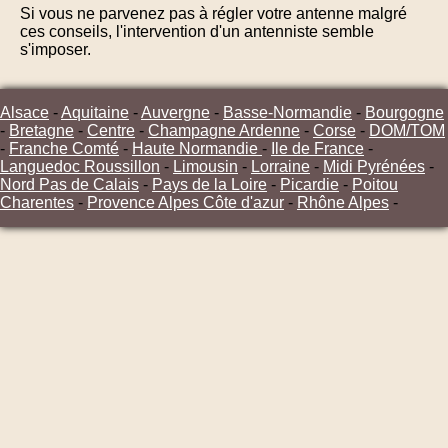
Si vous ne parvenez pas à régler votre antenne malgré
ces conseils, l'intervention d'un antenniste semble
s'imposer.
Alsace
-
Aquitaine
-
Auvergne
-
Basse-Normandie
-
Bourgogne
-
Bretagne
-
Centre
-
Champagne Ardenne
-
Corse
-
DOM/TOM
-
Franche Comté
-
Haute Normandie
-
Ile de France
-
Languedoc Roussillon
-
Limousin
-
Lorraine
-
Midi Pyrénées
-
Nord Pas de Calais
-
Pays de la Loire
-
Picardie
-
Poitou
Charentes
-
Provence Alpes Côte d'azur
-
Rhône Alpes
-