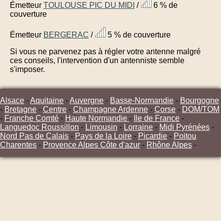
Émetteur
TOULOUSE PIC DU MIDI
/
6 % de
couverture
Émetteur
BERGERAC
/
5 % de couverture
Si vous ne parvenez pas à régler votre antenne malgré
ces conseils, l'intervention d'un antenniste semble
s'imposer.
Alsace
-
Aquitaine
-
Auvergne
-
Basse-Normandie
-
Bourgogne
-
Bretagne
-
Centre
-
Champagne Ardenne
-
Corse
-
DOM/TOM
-
Franche Comté
-
Haute Normandie
-
Ile de France
-
Languedoc Roussillon
-
Limousin
-
Lorraine
-
Midi Pyrénées
-
Nord Pas de Calais
-
Pays de la Loire
-
Picardie
-
Poitou
Charentes
-
Provence Alpes Côte d'azur
-
Rhône Alpes
-