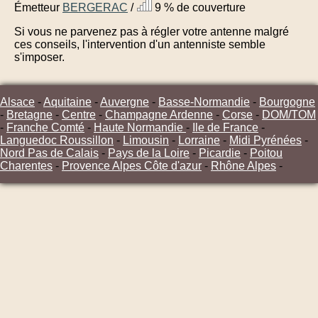
Émetteur
BERGERAC
/
9 % de couverture
Si vous ne parvenez pas à régler votre antenne malgré
ces conseils, l'intervention d'un antenniste semble
s'imposer.
Alsace
-
Aquitaine
-
Auvergne
-
Basse-Normandie
-
Bourgogne
-
Bretagne
-
Centre
-
Champagne Ardenne
-
Corse
-
DOM/TOM
-
Franche Comté
-
Haute Normandie
-
Ile de France
-
Languedoc Roussillon
-
Limousin
-
Lorraine
-
Midi Pyrénées
-
Nord Pas de Calais
-
Pays de la Loire
-
Picardie
-
Poitou
Charentes
-
Provence Alpes Côte d'azur
-
Rhône Alpes
-