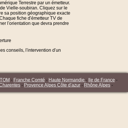
Numérique Terrestre par un émetteur.
de Vielle-soubiran. Cliquez sur le
re sa position géographique exacte
. Chaque fiche d'émetteur TV de
ner l'orientation que devra prendre
rture
s conseils, l'intervention d'un
/TOM
-
Franche Comté
-
Haute Normandie
-
Ile de France
-
 Charentes
-
Provence Alpes Côte d'azur
-
Rhône Alpes
-