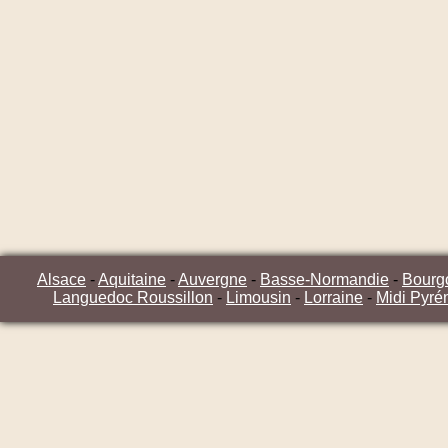
Alsace
-
Aquitaine
-
Auvergne
-
Basse-Normandie
-
Bourg
Languedoc Roussillon
-
Limousin
-
Lorraine
-
Midi Pyré