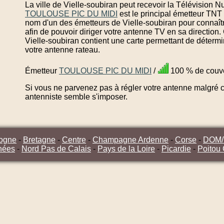
La ville de Vielle-soubiran peut recevoir la Télévision 
TOULOUSE PIC DU MIDI
est le principal émetteur TNT 
nom d'un des émetteurs de Vielle-soubiran pour connaît
afin de pouvoir diriger votre antenne TV en sa direction
Vielle-soubiran contient une carte permettant de détermi
votre antenne rateau.
Émetteur
TOULOUSE PIC DU MIDI
/
100 % de couve
Si vous ne parvenez pas à régler votre antenne malgré ce
antenniste semble s'imposer.
ogne
-
Bretagne
-
Centre
-
Champagne Ardenne
-
Corse
-
DOM
nées
-
Nord Pas de Calais
-
Pays de la Loire
-
Picardie
-
Poitou