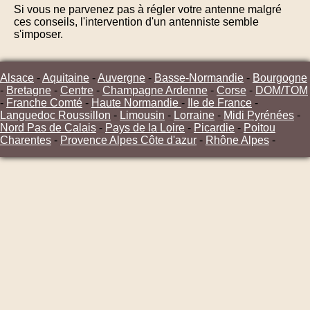
Si vous ne parvenez pas à régler votre antenne malgré
ces conseils, l'intervention d'un antenniste semble
s'imposer.
Alsace
-
Aquitaine
-
Auvergne
-
Basse-Normandie
-
Bourgogne
-
Bretagne
-
Centre
-
Champagne Ardenne
-
Corse
-
DOM/TOM
-
Franche Comté
-
Haute Normandie
-
Ile de France
-
Languedoc Roussillon
-
Limousin
-
Lorraine
-
Midi Pyrénées
-
Nord Pas de Calais
-
Pays de la Loire
-
Picardie
-
Poitou
Charentes
-
Provence Alpes Côte d'azur
-
Rhône Alpes
-