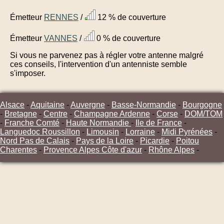
Émetteur
RENNES
/
12 % de couverture
Émetteur
VANNES
/
0 % de couverture
Si vous ne parvenez pas à régler votre antenne malgré
ces conseils, l'intervention d'un antenniste semble
s'imposer.
Alsace
-
Aquitaine
-
Auvergne
-
Basse-Normandie
-
Bourgogne
-
Bretagne
-
Centre
-
Champagne Ardenne
-
Corse
-
DOM/TOM
-
Franche Comté
-
Haute Normandie
-
Ile de France
-
Languedoc Roussillon
-
Limousin
-
Lorraine
-
Midi Pyrénées
-
Nord Pas de Calais
-
Pays de la Loire
-
Picardie
-
Poitou
Charentes
-
Provence Alpes Côte d'azur
-
Rhône Alpes
-