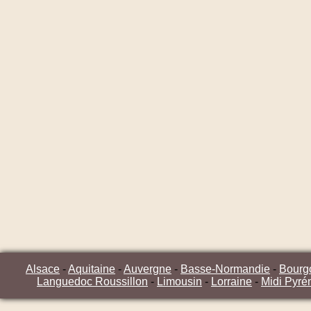
Alsace
-
Aquitaine
-
Auvergne
-
Basse-Normandie
-
Bourg
Languedoc Roussillon
-
Limousin
-
Lorraine
-
Midi Pyré