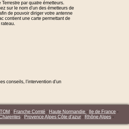
 Terrestre par quatre émetteurs.
uez sur le nom d'un des émetteurs de
fin de pouvoir diriger votre antenne
ac contient une carte permettant de
 rateau.
s conseils, l'intervention d'un
/TOM
-
Franche Comté
-
Haute Normandie
-
Ile de France
-
 Charentes
-
Provence Alpes Côte d'azur
-
Rhône Alpes
-