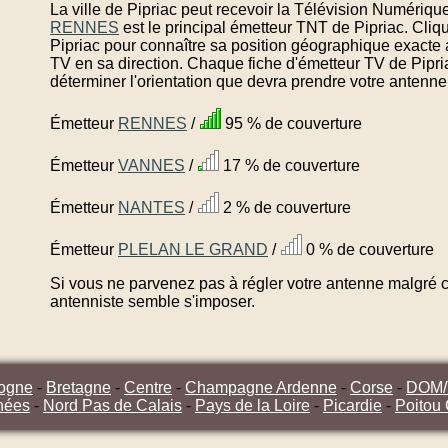
La ville de Pipriac peut recevoir la Télévision Numérique
RENNES
est le principal émetteur TNT de Pipriac. Cliq
Pipriac pour connaître sa position géographique exacte a
TV en sa direction. Chaque fiche d'émetteur TV de Pipri
déterminer l'orientation que devra prendre votre antenne
Émetteur
RENNES
/
95 % de couverture
Émetteur
VANNES
/
17 % de couverture
Émetteur
NANTES
/
2 % de couverture
Émetteur
PLELAN LE GRAND
/
0 % de couverture
Si vous ne parvenez pas à régler votre antenne malgré ce
antenniste semble s'imposer.
ogne
-
Bretagne
-
Centre
-
Champagne Ardenne
-
Corse
-
DOM
nées
-
Nord Pas de Calais
-
Pays de la Loire
-
Picardie
-
Poitou