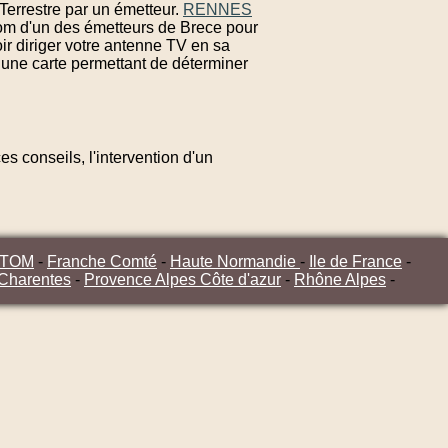
Terrestre par un émetteur.
RENNES
nom d'un des émetteurs de Brece pour
ir diriger votre antenne TV en sa
 une carte permettant de déterminer
s conseils, l'intervention d'un
/TOM
-
Franche Comté
-
Haute Normandie
-
Ile de France
-
 Charentes
-
Provence Alpes Côte d'azur
-
Rhône Alpes
-