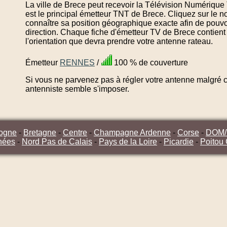
La ville de Brece peut recevoir la Télévision Numérique 
est le principal émetteur TNT de Brece. Cliquez sur le 
connaître sa position géographique exacte afin de pouvo
direction. Chaque fiche d'émetteur TV de Brece contient
l'orientation que devra prendre votre antenne rateau.
Émetteur
RENNES
/
100 % de couverture
Si vous ne parvenez pas à régler votre antenne malgré ce
antenniste semble s'imposer.
ogne
-
Bretagne
-
Centre
-
Champagne Ardenne
-
Corse
-
DOM
nées
-
Nord Pas de Calais
-
Pays de la Loire
-
Picardie
-
Poitou