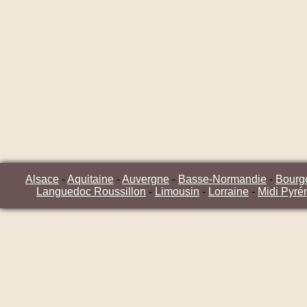
Alsace
-
Aquitaine
-
Auvergne
-
Basse-Normandie
-
Bourg
Languedoc Roussillon
-
Limousin
-
Lorraine
-
Midi Pyré