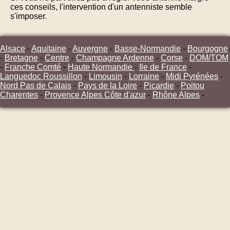
ces conseils, l'intervention d'un antenniste semble
s'imposer.
Alsace
-
Aquitaine
-
Auvergne
-
Basse-Normandie
-
Bourgogne
-
Bretagne
-
Centre
-
Champagne Ardenne
-
Corse
-
DOM/TOM
-
Franche Comté
-
Haute Normandie
-
Ile de France
-
Languedoc Roussillon
-
Limousin
-
Lorraine
-
Midi Pyrénées
-
Nord Pas de Calais
-
Pays de la Loire
-
Picardie
-
Poitou
Charentes
-
Provence Alpes Côte d'azur
-
Rhône Alpes
-