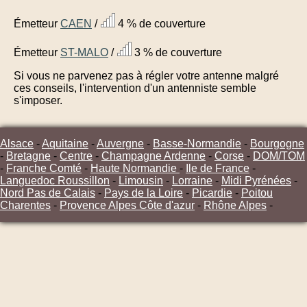
Émetteur
CAEN
/
4 % de couverture
Émetteur
ST-MALO
/
3 % de couverture
Si vous ne parvenez pas à régler votre antenne malgré
ces conseils, l'intervention d'un antenniste semble
s'imposer.
Alsace
-
Aquitaine
-
Auvergne
-
Basse-Normandie
-
Bourgogne
-
Bretagne
-
Centre
-
Champagne Ardenne
-
Corse
-
DOM/TOM
-
Franche Comté
-
Haute Normandie
-
Ile de France
-
Languedoc Roussillon
-
Limousin
-
Lorraine
-
Midi Pyrénées
-
Nord Pas de Calais
-
Pays de la Loire
-
Picardie
-
Poitou
Charentes
-
Provence Alpes Côte d'azur
-
Rhône Alpes
-