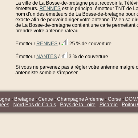
La ville de La Bosse-de-bretagne peut recevoir la Télév
émetteurs.
RENNES
est le principal émetteur TNT de L
nom d'un des émetteurs de La Bosse-de-bretagne pour c
exacte afin de pouvoir diriger votre antenne TV en sa di
de La Bosse-de-bretagne contient une carte permettant d
prendre votre antenne rateau.
Émetteur
RENNES
/
25 % de couverture
Émetteur
NANTES
/
3 % de couverture
Si vous ne parvenez pas à régler votre antenne malgré ce
antenniste semble s'imposer.
ogne
-
Bretagne
-
Centre
-
Champagne Ardenne
-
Corse
-
DOM
nées
-
Nord Pas de Calais
-
Pays de la Loire
-
Picardie
-
Poitou