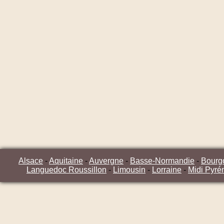
Alsace
-
Aquitaine
-
Auvergne
-
Basse-Normandie
-
Bourg
Languedoc Roussillon
-
Limousin
-
Lorraine
-
Midi Pyré