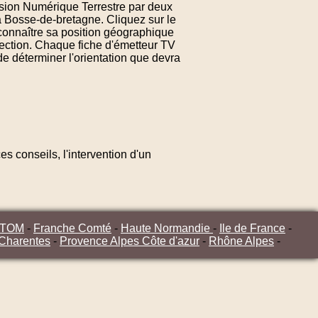
ision Numérique Terrestre par deux
a Bosse-de-bretagne. Cliquez sur le
onnaître sa position géographique
rection. Chaque fiche d'émetteur TV
e déterminer l'orientation que devra
s conseils, l'intervention d'un
/TOM
-
Franche Comté
-
Haute Normandie
-
Ile de France
-
 Charentes
-
Provence Alpes Côte d'azur
-
Rhône Alpes
-