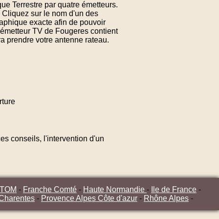
ue Terrestre par quatre émetteurs.
 Cliquez sur le nom d'un des
aphique exacte afin de pouvoir
d'émetteur TV de Fougeres contient
ra prendre votre antenne rateau.
ture
s conseils, l'intervention d'un
/TOM
-
Franche Comté
-
Haute Normandie
-
Ile de France
-
 Charentes
-
Provence Alpes Côte d'azur
-
Rhône Alpes
-