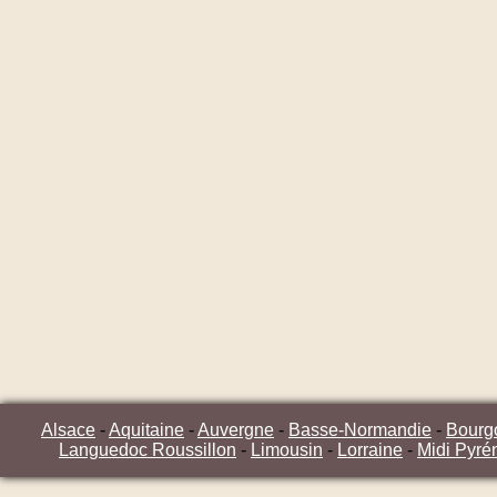
Alsace
-
Aquitaine
-
Auvergne
-
Basse-Normandie
-
Bourg
Languedoc Roussillon
-
Limousin
-
Lorraine
-
Midi Pyré