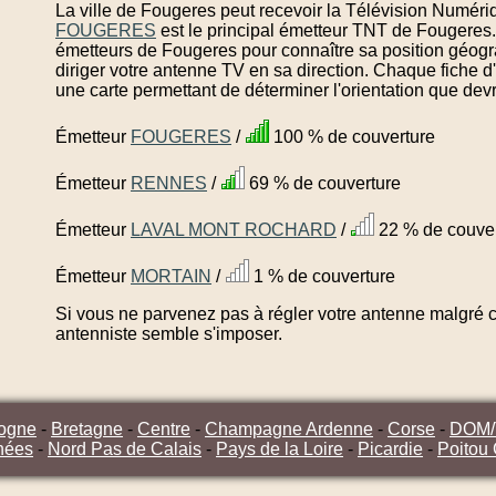
La ville de Fougeres peut recevoir la Télévision Numériq
FOUGERES
est le principal émetteur TNT de Fougeres.
émetteurs de Fougeres pour connaître sa position géogr
diriger votre antenne TV en sa direction. Chaque fiche 
une carte permettant de déterminer l'orientation que dev
Émetteur
FOUGERES
/
100 % de couverture
Émetteur
RENNES
/
69 % de couverture
Émetteur
LAVAL MONT ROCHARD
/
22 % de couver
Émetteur
MORTAIN
/
1 % de couverture
Si vous ne parvenez pas à régler votre antenne malgré ce
antenniste semble s'imposer.
ogne
-
Bretagne
-
Centre
-
Champagne Ardenne
-
Corse
-
DOM
nées
-
Nord Pas de Calais
-
Pays de la Loire
-
Picardie
-
Poitou