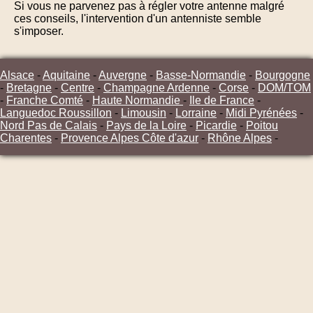
Si vous ne parvenez pas à régler votre antenne malgré
ces conseils, l'intervention d'un antenniste semble
s'imposer.
Alsace
-
Aquitaine
-
Auvergne
-
Basse-Normandie
-
Bourgogne
-
Bretagne
-
Centre
-
Champagne Ardenne
-
Corse
-
DOM/TOM
-
Franche Comté
-
Haute Normandie
-
Ile de France
-
Languedoc Roussillon
-
Limousin
-
Lorraine
-
Midi Pyrénées
-
Nord Pas de Calais
-
Pays de la Loire
-
Picardie
-
Poitou
Charentes
-
Provence Alpes Côte d'azur
-
Rhône Alpes
-