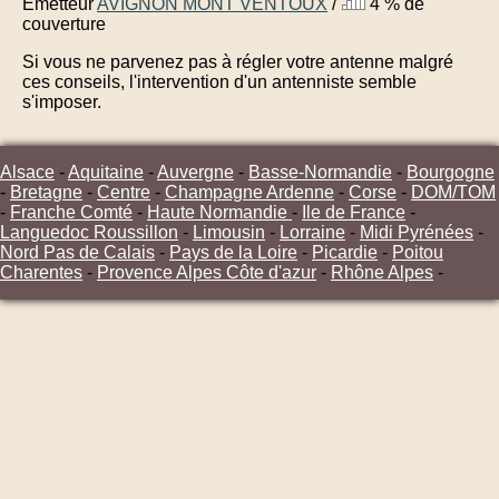
Émetteur
AVIGNON MONT VENTOUX
/
4 % de
couverture
Si vous ne parvenez pas à régler votre antenne malgré
ces conseils, l'intervention d'un antenniste semble
s'imposer.
Alsace
-
Aquitaine
-
Auvergne
-
Basse-Normandie
-
Bourgogne
-
Bretagne
-
Centre
-
Champagne Ardenne
-
Corse
-
DOM/TOM
-
Franche Comté
-
Haute Normandie
-
Ile de France
-
Languedoc Roussillon
-
Limousin
-
Lorraine
-
Midi Pyrénées
-
Nord Pas de Calais
-
Pays de la Loire
-
Picardie
-
Poitou
Charentes
-
Provence Alpes Côte d'azur
-
Rhône Alpes
-