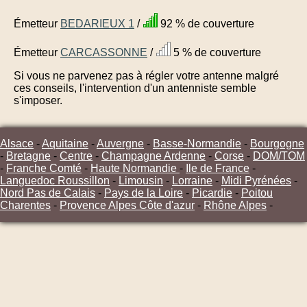
Émetteur
BEDARIEUX 1
/
92 % de couverture
Émetteur
CARCASSONNE
/
5 % de couverture
Si vous ne parvenez pas à régler votre antenne malgré
ces conseils, l'intervention d'un antenniste semble
s'imposer.
Alsace
-
Aquitaine
-
Auvergne
-
Basse-Normandie
-
Bourgogne
-
Bretagne
-
Centre
-
Champagne Ardenne
-
Corse
-
DOM/TOM
-
Franche Comté
-
Haute Normandie
-
Ile de France
-
Languedoc Roussillon
-
Limousin
-
Lorraine
-
Midi Pyrénées
-
Nord Pas de Calais
-
Pays de la Loire
-
Picardie
-
Poitou
Charentes
-
Provence Alpes Côte d'azur
-
Rhône Alpes
-